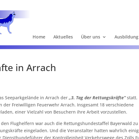
Home
Aktuelles
Über uns
Ausbildung
fte in Arrach
as Seeparkgelände in Arrach der
„3. Tag der Rettungskräfte“
statt.
on der Freiwilligen Feuerwehr Arrach. Insgesamt 18 verschiedene
aden, einer Vielzahl von Besuchern ihre Arbeit vorzustellen.
d den Flughelfern war auch die Rettungshundestaffel Bayerwald zu
ungskräfte eingeladen. Und die Veranstalter hatten wahrlich eini
r Diensthundeführer der Kontrolleinheit Verkehrswege des Zolls F