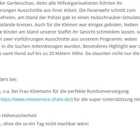
r Gartenschau, denn alle Hilfsorganisationen führten ihr
ührungen Ausschnitte aus ihrer Arbeit. Die Feuerwehr schnitt zum
 befreien, am Stand der Polizei gab es einen Hubschrauber-Simulat
elände kreisen. Auch für die Kleinen war einiges geboten. Neben
e Kinder am Stand unserer Staffel ihr Gesicht schminken lassen, s
bei zwei Vorführungen Ausschnitte aus unserem Programm, wobei
 in die Suchen miteinbezogen wurden. Besonderes Highlight war 
 samt Hund auf bis zu 20 Metern Höhe. Da staunten nicht nur die
ers bei:
v.a. bei Frau Kleemann für die perfekte Rundumversorgung
https://www.mietservice-cham.de/
) für die super Unterstützung mi
e Höhensicherheit
, ohne die so ein Tag nicht machbar wäre!